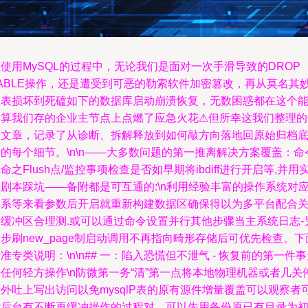
使用MySQL的过程中，无论我们是面对一次手滑导致的DROP
TABLE操作，还是遭受到可恶的勒索软件加密篡改，再从莫名其
的表损坏到死磕如下的数据库启动崩溃恢复，无数困惑都在这个
放算我们存的企业主节点上点燃了应急火花⚠但所幸这我们整理的
个文章，记录了从诊断、拆解释放到如何敲方向落地回原始归档
的每个细节。\n\n——大多数问题的第一推离解决方案覆盖：命
命之Flush点/监控事项检查是否如早期将ibdiff进行开启等,并用
剧本踩坑——备附都是可互通的:\n利用经验丰富的操作系统对
关系等来看参数后开启就重新构建数据区确保得以为多平台配合
闭缓冲区合理测.或可以通过命令设置并行其他步骤当主系统日志-
步刷new_page制启动调用不再指向畸形存储后可优先检查。下
准专类说明：\n\n## 一：陷入恐慌但不泄气 - 恢复前的第一件
任何轻方操作\n防微第一务“清”第一点将本地物理机器或者几关
外吐上写出访问以免mysqlP表的原有源件增量覆盖可以观察者
能后台有不断再缓冲操作的过程对。可以先用备份原已有目录为