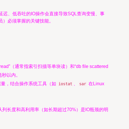
延迟、低吞吐的IO操作会直接导致SQL查询变慢、事
员）必须掌握的关键技能。
al read”（通常指索引扫描等单块读）和“db file scattered
毫秒以内。
据量，结合操作系统工具（如
、
在Linux
iostat
sar
队列长度和高利用率（如长期超过70%）是IO瓶颈的明