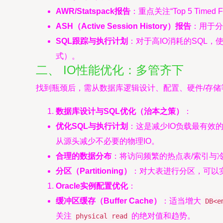
AWR/Statspack报告
：重点关注“Top 5 Timed
ASH（Active Session History）报告
：用于分
SQL跟踪与执行计划
：对于高IO消耗的SQL，
式）。
二、 IO性能优化：多管齐下
找到瓶颈后，需从数据库逻辑设计、配置、硬件/存储
数据库设计与SQL优化（治本之策）
：
优化SQL与执行计划
：这是减少IO负载最有效
从源头减少不必要的物理IO。
合理的数据分布
：将访问频繁的热点表/索引与
分区（Partitioning）
：对大表进行分区，可以
Oracle实例配置优化
：
缓冲区缓存（Buffer Cache）
：适当增大
DB<e
关注
的绝对值和趋势。
physical read